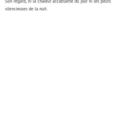
Son regard, ni la chaleur accablante du jour ni les peurs
silencieuses de la nuit.