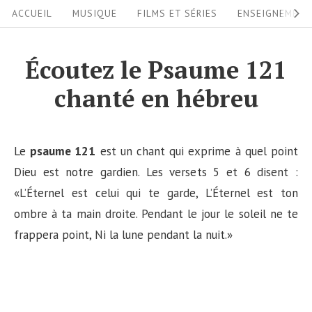
S
S
ACCUEIL
MUSIQUE
FILMS ET SÉRIES
ENSEIGNEMEN
i
k
i
t
Écoutez le Psaume 121
p
e
chanté en hébreu
t
N
o
a
c
v
Le
psaume 121
est un chant qui exprime à quel point
o
i
Dieu est notre gardien. Les versets 5 et 6 disent :
n
«L’Éternel est celui qui te garde, L’Éternel est ton
g
t
ombre à ta main droite. Pendant le jour le soleil ne te
a
e
frappera point, Ni la lune pendant la nuit.»
n
t
t
i
o