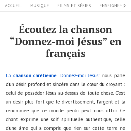
S
S
ACCUEIL
MUSIQUE
FILMS ET SÉRIES
ENSEIGNEMEN
i
k
i
t
Écoutez la chanson
p
e
“Donnez-moi Jésus” en
t
N
o
français
a
c
v
o
i
n
La
chanson chrétienne
“Donnez-moi Jésus”
nous parle
g
t
d’un désir profond et sincère dans le cœur du croyant :
a
e
celui de posséder Jésus au-dessus de toute chose. C’est
n
un désir plus fort que le divertissement, l’argent et la
t
t
renommée que ce monde perdu peut nous offrir. Ce
i
chant exprime une soif spirituelle authentique, celle
o
d’une âme qui a compris que rien sur cette terre ne