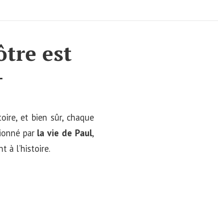
ôtre est
+
oire, et bien sûr, chaque
sionné par
la vie de Paul
,
t à l’histoire.