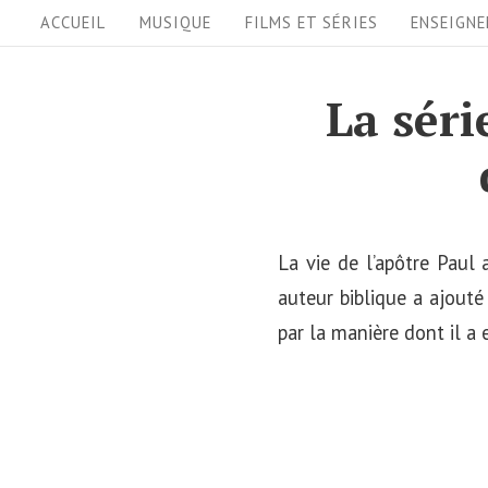
S
S
ACCUEIL
MUSIQUE
FILMS ET SÉRIES
ENSEIGN
i
k
i
t
La séri
p
e
t
N
o
a
c
v
o
La vie de l’apôtre Paul 
i
n
auteur biblique a ajouté
t
par la manière dont il a e
g
e
a
n
t
t
i