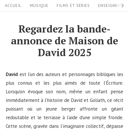
S
S
ACCUEIL
MUSIQUE
FILMS ET SÉRIES
ENSEIGNEMEN
i
k
i
t
Regardez la bande-
p
e
annonce de Maison de
t
N
o
David 2025
a
c
v
o
i
n
David
est l’un des auteurs et personnages bibliques les
g
t
plus connus et les plus aimés de toute l’Écriture.
a
e
Lorsqu’on évoque son nom, même un enfant pense
n
immédiatement à l’histoire de David et Goliath, ce récit
t
t
puissant où un jeune berger affronte un géant
i
redoutable et le terrasse à l’aide d’une simple fronde.
o
Cette scène, gravée dans l’imaginaire collectif, dépasse