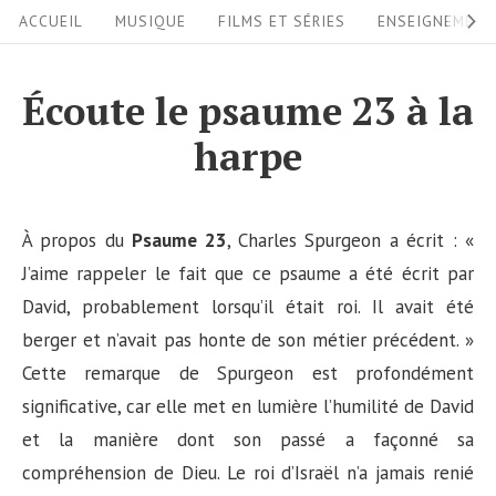
S
S
ACCUEIL
MUSIQUE
FILMS ET SÉRIES
ENSEIGNEMEN
i
k
i
t
Écoute le psaume 23 à la
p
e
harpe
t
N
o
a
c
v
À propos du
Psaume 23
, Charles Spurgeon a écrit : «
o
i
J’aime rappeler le fait que ce psaume a été écrit par
n
David, probablement lorsqu’il était roi. Il avait été
g
t
berger et n’avait pas honte de son métier précédent. »
a
e
Cette remarque de Spurgeon est profondément
n
t
significative, car elle met en lumière l’humilité de David
t
i
et la manière dont son passé a façonné sa
o
compréhension de Dieu. Le roi d’Israël n’a jamais renié