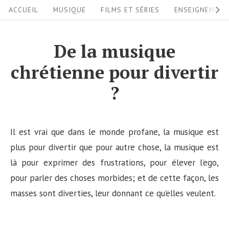
S
S
ACCUEIL
MUSIQUE
FILMS ET SÉRIES
ENSEIGNEMEN
i
k
i
t
De la musique
p
e
chrétienne pour divertir
t
N
o
?
a
c
v
o
i
n
Il est vrai que dans le monde profane, la musique est
g
t
plus pour divertir que pour autre chose, la musique est
a
e
là pour exprimer des frustrations, pour élever l’ego,
n
pour parler des choses morbides; et de cette façon, les
t
t
masses sont diverties, leur donnant ce qu’elles veulent.
i
o